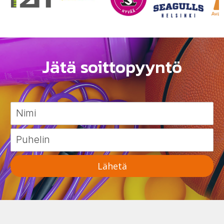
Jätä soittopyyntö
Lähetä