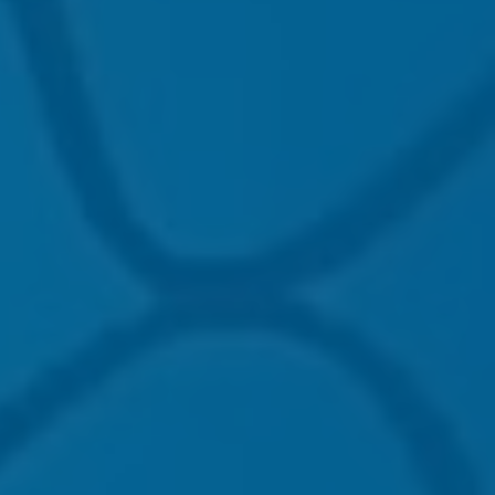
Näin yhteistyö
etenee
Aloita räätälöidyllä
mediakumppanuudella – me
autamme suunnittelusta
toteutukseen asti.
✔
Ota yhteyttä ja kerro tavoitteesi
✔
Suunnittelemme mediaratkaisun ja
sponsorointikokonaisuuden
✔
Julkaisemme viestisi digitaalisesti
oikeissa ympäristöissä