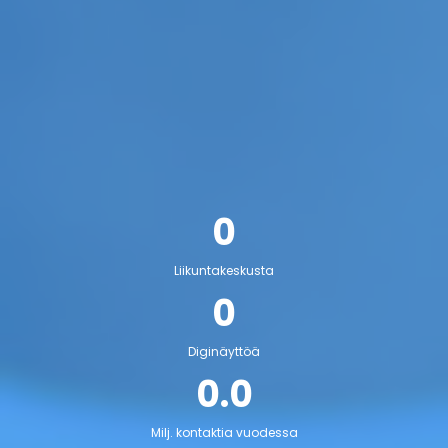
0
Liikuntakeskusta
0
Diginäyttöä
0.0
Milj. kontaktia vuodessa